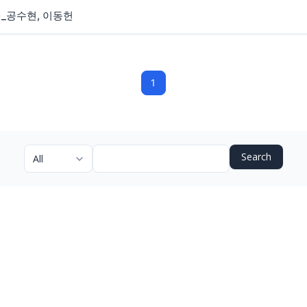
(수)_공수현, 이동헌
1
Search