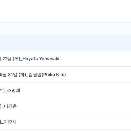
 (목)_Hayata Yamasaki
1일 (화)_김필립(Philip Kim)
 (수)_조명래
(수)_이경훈
(수)_허준석