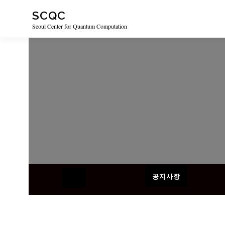
Skip
SCQC
to
Seoul Center for Quantum Computation
content
공지사항