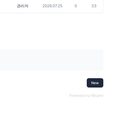
관리자
2026.07.25
0
33
New
Powered by KBoard