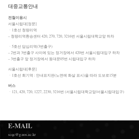
대중교통안내
전철이용시
서울시립대[정문]
ㆍ1호선 청량리역
– 청량리역환승센터 420, 270, 720, 3216번 서울시립대학교앞 하차
ㆍ5호선 답십리역(3번출구)
– 2번과 3번출구 사이에 있는 정거장에서 420번 서울시립대입구 하차
– 3번출구 앞 정거장에서 동대문05번 시립대입구 하차
서울시립대[후문]
ㆍ1호선 회기역 : 안내표지판(노면에 화살 표시)을 따라 도보로15분
버스
ㆍ121, 420, 720, 1227, 2230, 3216번 (서울시립대학교앞/서울시립대입구)
E-MAIL
scqc@g.uos.ac.kr