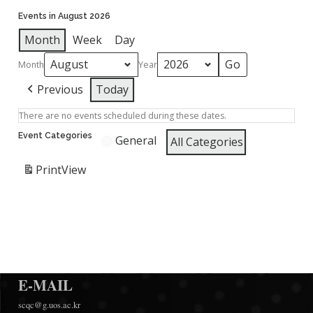
Events in August 2026
Month
Week
Day
Month
Year
Previous
Today
There are no events scheduled during these dates.
Event Categories
General
All Categories
Print
View
E-MAIL
scqc@g.uos.ac.kr