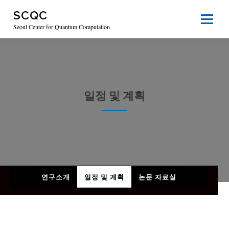
Skip
SCQC
to
Menu
content
Seoul Center for Quantum Computation
HOME
센터소개
연구활동
커뮤니티
일정 및 계획
장비예약
강의실
관련 사이트
연구소개
일정 및 계획
논문 자료실