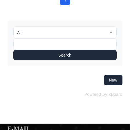
Search
New
Powered by KBoard
E-MAIL