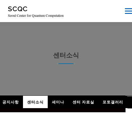
Skip
SCQC
to
Men
content
Seoul Center for Quantum Computation
HOME
센터소개
연구활동
커뮤니티
센터소식
장비예약
강의실
관련 사이트
공지사항
센터소식
세미나
센터 자료실
포토갤러리